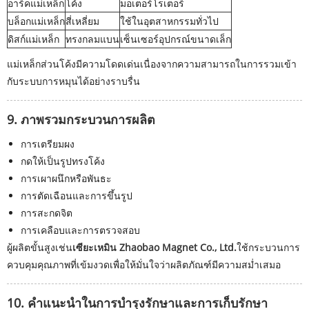
อาร์คแม่เหล็ก
โค้ง
มอเตอร์โรเตอร์
บล็อกแม่เหล็ก
สี่เหลี่ยม
ใช้ในอุตสาหกรรมทั่วไป
ดิสก์แม่เหล็ก
ทรงกลมแบน
เซ็นเซอร์อุปกรณ์ขนาดเล็ก
แม่เหล็กส่วนโค้งมีความโดดเด่นเนื่องจากความสามารถในการรวมเข้า
กับระบบการหมุนได้อย่างราบรื่น
9. ภาพรวมกระบวนการผลิต
การเตรียมผง
กดให้เป็นรูปทรงโค้ง
การเผาผนึกหรือพันธะ
การตัดเฉือนและการขึ้นรูป
การสะกดจิต
การเคลือบและการตรวจสอบ
ผู้ผลิตขั้นสูงเช่น
เซียะเหมิน Zhaobao Magnet Co., Ltd.
ใช้กระบวนการ
ควบคุมคุณภาพที่เข้มงวดเพื่อให้มั่นใจว่าผลิตภัณฑ์มีความสม่ำเสมอ
10. คำแนะนำในการบำรุงรักษาและการเก็บรักษา