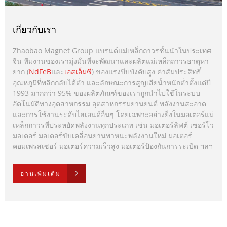
เกี่ยวกับเรา
Zhaobao Magnet Group แบรนด์แม่เหล็กถาวรชั้นนำในประเทศ
จีน ทีมงานของเรามุ่งมั่นที่จะพัฒนาและผลิตแม่เหล็กถาวรธาตุหา
ยาก (
NdFeB
และ
เอสเอ็มซี
) ของแรงบีบบังคับสูง ค่าสัมประสิทธิ์
อุณหภูมิที่พลิกกลับได้ต่ำ และลักษณะการสูญเสียน้ำหนักต่ำตั้งแต่ปี
1993 มากกว่า 95% ของผลิตภัณฑ์ของเราถูกนำไปใช้ในระบบ
อัตโนมัติทางอุตสาหกรรม อุตสาหกรรมยานยนต์ พลังงานสะอาด
และการใช้งานระดับไฮเอนด์อื่นๆ โดยเฉพาะอย่างยิ่งในมอเตอร์แม่
เหล็กถาวรที่ประหยัดพลังงานทุกประเภท เช่น มอเตอร์ลิฟต์ เซอร์โว
มอเตอร์ มอเตอร์ขับเคลื่อนยานพาหนะพลังงานใหม่ มอเตอร์
คอมเพรสเซอร์ มอเตอร์ความเร็วสูง มอเตอร์ป้องกันการระเบิด ฯลฯ
กำลังการผลิตของเราต่อปีคือ 8,000 ตัน เราเป็นเจ้าของห่วงโซ่การ
อ่านเพิ่มเติม
ผลิตที่สมบูรณ์และระบบประกันคุณภาพที่สมบูรณ์แบบ เราคือบริษัท
ที่ได้รับการรับรอง SA8000:2014, IATF 16949:2016, ISO
9001:2015, ISO 14001:2015, ISO 45001:2018