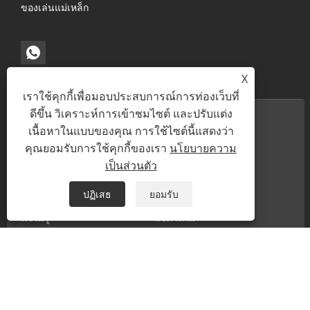
ของเล่นแม่เหล็ก
X
เราใช้คุกกี้เพื่อมอบประสบการณ์การท่องเว็บที่
ดีขึ้น วิเคราะห์การเข้าชมไซต์ และปรับแต่ง
เนื้อหาในแบบของคุณ การใช้ไซต์นี้แสดงว่า
คุณยอมรับการใช้คุกกี้ของเรา
นโยบายความ
เป็นส่วนตัว
บ้าน
เกี่ยวกับเรา
สินค้า
ข่าว
ปฏิเสธ
ยอมรับ
ความรู้
ส่งคำถาม
ติดต่อเรา
ลิขสิทธิ์© 2025 Xiamen Zhaobao Magnet Co., Ltd. สงวนลิขสิทธิ์
Links
Sitemap
RSS
XML
นโยบายความเป็นส่วนตัว