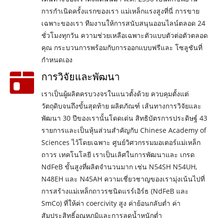
การกำเนิดครั้งแรกของเรา แม่เหล็กแรงสูงที่นี่ การขาย
เฉพาะของเรา ทีมงานให้การสนับสนุนออนไลน์ตลอด 24
ชั่วโมงทุกวัน ความช่วยเหลือเฉพาะตัวแบบตัวต่อตัวตลอด
คุณ กระบวนการพร้อมกับการออกแบบฟรีและ โซลูชันที่
กำหนดเอง
การวิจัยและพัฒนา
เราเป็นผู้ผลิตครบวงจรในแนวตั้งด้วย ควบคุมตั้งแต่
วัตถุดิบจนถึงขั้นสุดท้าย ผลิตภัณฑ์ เส้นทางการวิจัยและ
พัฒนา 30 ปีของเรานั้นโดดเด่น สิทธิบัตรการประดิษฐ์ 43
รายการและเป็นหุ้นส่วนสำคัญกับ Chinese Academy of
Sciences ไว้โดยเฉพาะ ศูนย์วิศวกรรมมอเตอร์แม่เหล็ก
ถาวร เทคโนโลยี เราเป็นเลิศในการพัฒนาและ เกรด
NdFeB ขั้นสูงที่ผลิตจำนวนมาก เช่น N54SH N54UH,
N48EH และ N45AH ความเชี่ยวชาญของเรามุ่งเน้นไปที่
การสร้างแม่เหล็กถาวรชนิดแรร์เอิร์ธ (NdFeB และ
SmCo) ที่ให้ค่า coercivity สูง ค่าย้อนกลับต่ำ ค่า
สัมประสิทธิ์อุณหภูมิและการลดน้ำหนักต่ำ